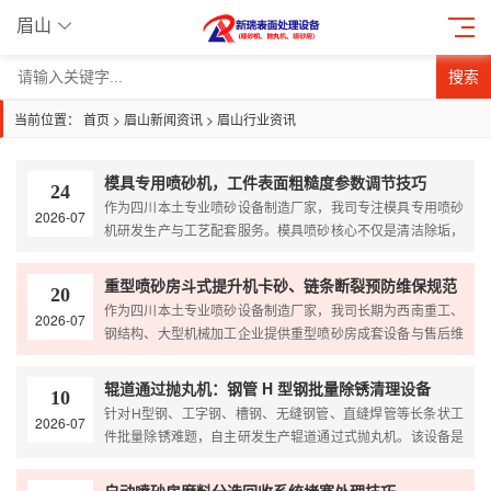
眉山
搜索
当前位置：
首页
>
眉山新闻资讯
>
眉山行业资讯
模具专用喷砂机，工件表面粗糙度参数调节技巧
24
作为四川本土专业喷砂设备制造厂家，我司专注模具专用喷砂
2026-07
机研发生产与工艺配套服务。模具喷砂核心不仅是清洁除垢，
更关键是精准把控工件表面粗糙度，适配脱模、注塑外观、...
重型喷砂房斗式提升机卡砂、链条断裂预防维保规范
20
作为四川本土专业喷砂设备制造厂家，我司长期为西南重工、
2026-07
钢结构、大型机械加工企业提供重型喷砂房成套设备与售后维
保服务。斗式提升机是喷砂房磨料回收系统的核心输送设备...
辊道通过抛丸机：钢管 H 型钢批量除锈清理设备
10
针对H型钢、工字钢、槽钢、无缝钢管、直缝焊管等长条状工
2026-07
件批量除锈难题，自主研发生产辊道通过式抛丸机。该设备是
重工钢结构、管材加工行业的核心预处理设备，主打连续自...