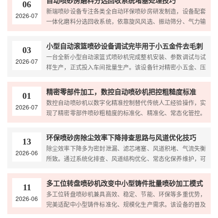
自动喷砂房磨料分选回收系统堵塞处理技巧
06
新瑞喷砂设备专注各类全自动环保喷砂房研发制造，设备配套
2026-07
一体化磨料分选回收系统，依靠旋风风选、振动筛分、气力输
送实现磨料循环复用，大幅降低耗材成本。西南地区高温多...
小型自动滚篮喷砂设备调试完毕用于小五金件去毛刺
03
一台全新小型自动滚篮式喷砂机完成整机安装、参数调试与试
2026-07
样生产，正式投入车间批量生产。该设备针对精密小五金、压
铸件、冲压小件、紧固件等微型工件量身设计，主要用于去...
精密零部件加工，数控自动喷砂机把控粗糙度标准
01
数控自动喷砂机以数字化精准控制替代传统人工经验操作，实
2026-07
现了精密零部件喷砂粗糙度的标准化、精准化、常态化管控。
既有效规避了喷砂工艺瑕疵，提升产品合格率，又助力精密...
环保喷砂房除尘效率下降排查思路与风道优化技巧
13
除尘效率下降多为密封泄漏、滤芯堵塞、风道积堵、气流失衡
2026-06
所致。通过系统化排查、风道结构优化、常态化保养维护，可
彻底解决喷砂房粉尘弥漫、吸力不足、环保超标等问题，稳...
多工位转盘喷砂机改变中小型铸件批量喷砂加工模式
11
多工位转盘喷砂机兼具高效、稳定、节能、环保等多重优势，
2026-06
完美适配中小型铸件标准化、规模化生产需求。该设备的普及
应用，彻底改变了铸件喷砂依赖人工、品质参差不齐、产能...