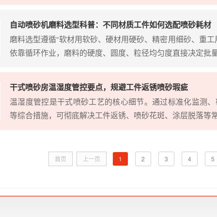
自动喷砂机磨料选型科普：不同材质工件如何选配喷砂耗材
磨料选型遵循“软材用软砂、硬材用硬砂、精密用细砂、重工
依靠循环作业，磨料的硬度、圆度、粒径均匀度直接决定批量质
干式喷砂房温湿度管控要点，规避工件返锈喷砂瑕疵
温湿度管控是干式喷砂工艺的核心细节。通过标准化监测、
等综合措施，可彻底解决工件返锈、喷砂花斑、涂层脱落等常见
首页
上一页
1
2
3
4
5