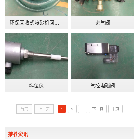
环保回收式喷砂机回砂管
进气阀
料位仪
气控电磁阀
首页
上一页
1
2
3
下一页
末页
推荐资讯