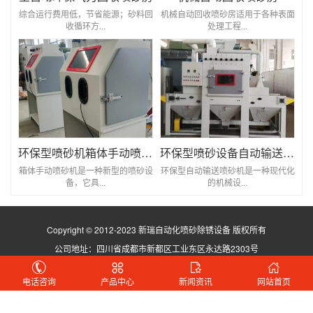
综合运行费用低，节省能源；砂料回
机械自动回收喷砂房适用于各种表面
收循环方...
处理工程...
环保型喷砂机箱体手动喷砂机
环保型喷砂设备自动输送喷砂机
箱体手动喷砂机是一种新型的喷砂设
环保型自动输送喷砂机是一种现代化
备，它具...
的机械设...
Copyright © 2012-2023 新瑞自动化喷砂除锈设备 版权所有
公司地址：四川省成都市新都区工业东区永达路2303号
蜀ICP备2021029923号
电话咨询
产品中心
新闻资讯
网站首页