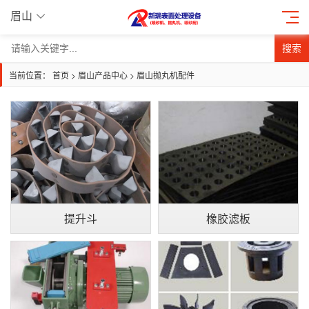
眉山
搜索
当前位置：
首页
>
眉山产品中心
>
眉山抛丸机配件
提升斗
橡胶滤板